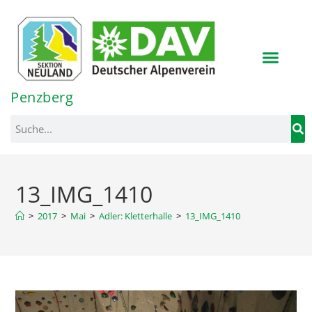
Inhalt
springen
Penzberg
13_IMG_1410
>
2017
>
Mai
>
Adler: Kletterhalle
>
13_IMG_1410