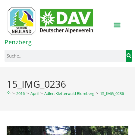
Inhalt
springen
Penzberg
15_IMG_0236
>
2016
>
April
>
Adler: Kletterwald Blomberg
>
15_IMG_0236