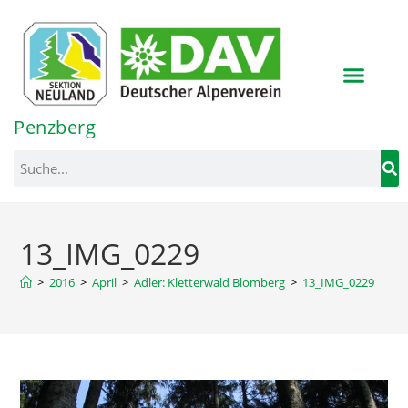
Inhalt
springen
Penzberg
13_IMG_0229
>
2016
>
April
>
Adler: Kletterwald Blomberg
>
13_IMG_0229