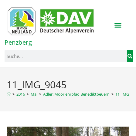
Inhalt
springen
Penzberg
11_IMG_9045
>
2016
>
Mai
>
Adler: Moorlehrpfad Benediktbeuern
>
11_IMG_90