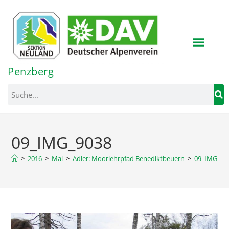
Inhalt
springen
Penzberg
09_IMG_9038
>
2016
>
Mai
>
Adler: Moorlehrpfad Benediktbeuern
>
09_IMG_90