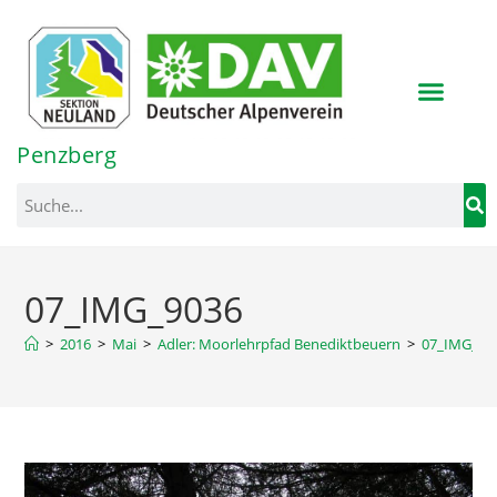
Inhalt
springen
Penzberg
07_IMG_9036
>
2016
>
Mai
>
Adler: Moorlehrpfad Benediktbeuern
>
07_IMG_90