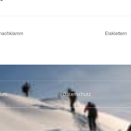
rnachklamm
Eisklettern
sum
Datenschutz