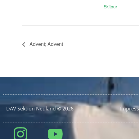
Skitour
Advent; Advent
DAV Sektion Neuland © 2026
Impres