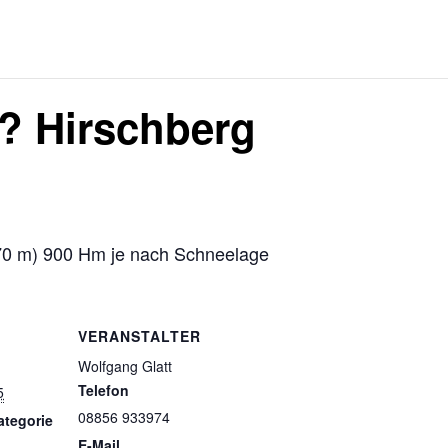
t? Hirschberg
670 m) 900 Hm je nach Schneelage
VERANSTALTER
Wolfgang Glatt
Telefon
5
08856 933974
ategorie
E-Mail