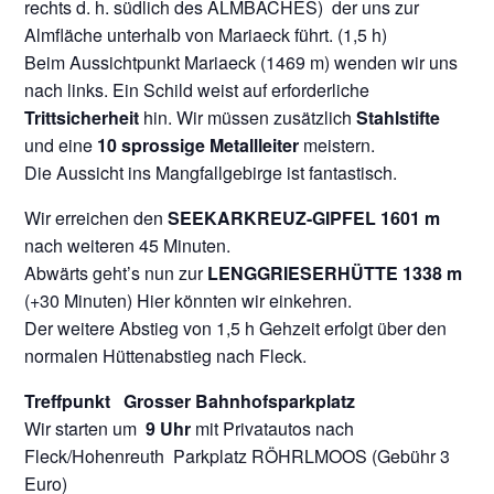
rechts d. h. südlich des ALMBACHES) der uns zur
Almfläche unterhalb von Mariaeck führt. (1,5 h)
Beim Aussichtpunkt Mariaeck (1469 m) wenden wir uns
nach links. Ein Schild weist auf erforderliche
Trittsicherheit
hin. Wir müssen zusätzlich
Stahlstifte
und eine
10 sprossige Metallleiter
meistern.
Die Aussicht ins Mangfallgebirge ist fantastisch.
Wir erreichen den
SEEKARKREUZ-GIPFEL 1601 m
nach weiteren 45 Minuten.
Abwärts geht’s nun zur
LENGGRIESERHÜTTE 1338 m
(+30 Minuten) Hier könnten wir einkehren.
Der weitere Abstieg von 1,5 h Gehzeit erfolgt über den
normalen Hüttenabstieg nach Fleck.
Treffpunkt
Grosser Bahnhofsparkplatz
Wir starten um
9 Uhr
mit Privatautos nach
Fleck/Hohenreuth Parkplatz RÖHRLMOOS (Gebühr 3
Euro)