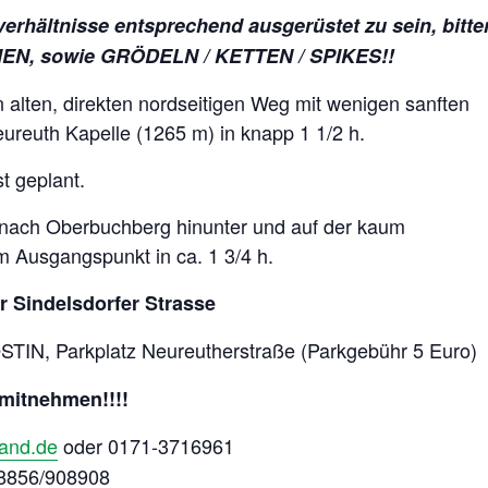
verhältnisse entsprechend ausgerüstet zu sein,
bitte
N, sowie GRÖDELN / KETTEN / SPIKES!!
lten, direkten nordseitigen Weg mit wenigen sanften
ureuth Kapelle (1265 m) in knapp 1 1/2 h.
t geplant.
ach Oberbuchberg hinunter und auf der kaum
 Ausgangspunkt in ca. 1 3/4 h.
 Sindelsdorfer Strasse
TIN, Parkplatz Neureutherstraße (Parkgebühr 5 Euro)
 mitnehmen!!!!
and.d
e
oder 0171-3716961
8856/908908