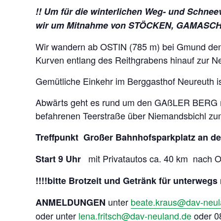
!! Um für die winterlichen Weg- und Schnee
wir um Mitnahme von STÖCKEN, GAMASCHE
Wir wandern ab OSTIN (785 m) bei Gmund den a
Kurven entlang des Reithgrabens hinauf zur Ne
Gemütliche Einkehr im Berggasthof Neureuth is
Abwärts geht es rund um den GAßLER BERG n
befahrenen Teerstraße über Niemandsbichl zum
Treffpunkt
Großer Bahnhofsparkplatz an der
mit Privatautos ca. 40 km nach OS
Start 9 Uhr
!!!!bitte Brotzeit und Getränk für unterwegs
unter
beate.kraus@dav-neul
ANMELDUNGEN
oder unter
lena.fritsch@dav-neuland.de
oder 0