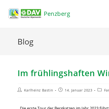
Inhalt
springen
Penzberg
Blog
Im frühlingshaften W
Karlheinz Bastin
14. Januar 2023
Fa
Die erste Tour der Bergkatzen im Jahr 2023 führt