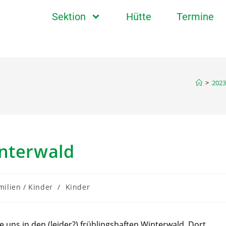
Sektion
Hütte
Termine
>
2023
interwald
milien / Kinder
/
Kinder
e uns in den (leider?) frühlingshaften Winterwald. Dort