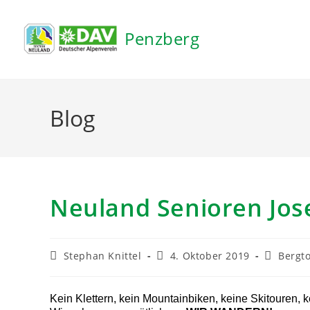
Inhalt
springen
Penzberg
Blog
Neuland Senioren Jos
Stephan Knittel
4. Oktober 2019
Bergt
Kein Klettern, kein Mountainbiken, keine Skitouren, 