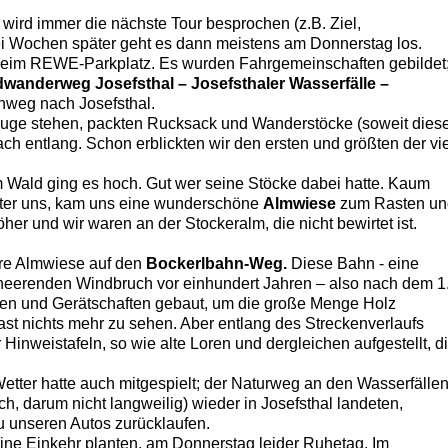
rd immer die nächste Tour besprochen (z.B. Ziel,
zwei Wochen später geht es dann meistens am Donnerstag los.
 beim REWE-Parkplatz. Es wurden Fahrgemeinschaften gebildet
wanderweg Josefsthal – Josefsthaler Wasserfälle –
nweg nach Josefsthal.
euge stehen, packten Rucksack und Wanderstöcke (soweit dies
ch entlang. Schon erblickten wir den ersten und größten der vi
m Wald ging es hoch. Gut wer seine Stöcke dabei hatte. Kaum
hinter uns, kam uns eine wunderschöne
Almwiese
zum Rasten un
er und wir waren an der Stockeralm, die nicht bewirtet ist.
ere Almwiese auf den
Bockerlbahn-Weg.
Diese Bahn - eine
eerenden Windbruch vor einhundert Jahren – also nach dem 1
nen und Gerätschaften gebaut, um die große Menge Holz
fast nichts mehr zu sehen. Aber entlang des Streckenverlaufs
Hinweistafeln, so wie alte Loren und dergleichen aufgestellt, d
tter hatte auch mitgespielt; der Naturweg an den Wasserfälle
h, darum nicht langweilig) wieder in Josefsthal landeten,
zu unseren Autos zurücklaufen.
eine Einkehr planten, am Donnerstag leider Ruhetag. Im