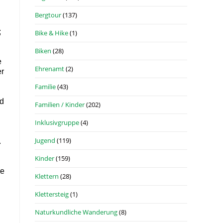
Bergtour
(137)
;
Bike & Hike
(1)
Biken
(28)
e
Ehrenamt
(2)
er
Familie
(43)
d
Familien / Kinder
(202)
Inklusivgruppe
(4)
Jugend
(119)
.
Kinder
(159)
ie
Klettern
(28)
n
Klettersteig
(1)
Naturkundliche Wanderung
(8)