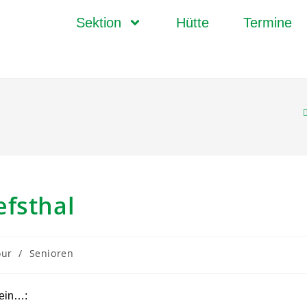
Sektion
Hütte
Termine
efsthal
our
/
Senioren
kein…: