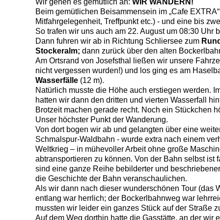
Wir gehen es gemütlich an:
WIR WANDERN!
Beim gemütlichen Beisammensein im „Cafe EXTRA“ wi
Mitfahrgelegenheit, Treffpunkt etc.) - und eine bis 
So trafen wir uns auch am 22. August um 08:30 Uhr
Dann fuhren wir ab in Richtung Schliersee zum
Rund
Stockeralm;
dann zurück über den alten Bockerlbah
Am Ortsrand von Josefsthal ließen wir unsere Fahrz
nicht vergessen wurden!) und los ging es am Haselba
Wasserfälle
(12 m).
Natürlich musste die Höhe auch erstiegen werden. I
hatten wir dann den dritten und vierten Wasserfall 
Brotzeit machen gerade recht. Noch ein Stückchen höh
Unser höchster Punkt der Wanderung.
Von dort bogen wir ab und gelangten über eine weit
Schmalspur-Waldbahn - wurde extra nach einem verh
Weltkrieg – in mühevoller Arbeit ohne große Maschi
abtransportieren zu können. Von der Bahn selbst ist 
sind eine ganze Reihe bebilderter und beschriebener 
die Geschichte der Bahn veranschaulichen.
Als wir dann nach dieser wunderschönen Tour (das We
entlang war herrlich; der Bockerlbahnweg war lehrreic
mussten wir leider ein ganzes Stück auf der Straße 
Auf dem Weg dorthin hatte die Gasstätte, an der wir 