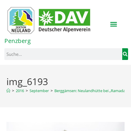
Inhalt
springen
Penzberg
img_6193
>
2016
>
September
>
Berggämsen: Neulandhütte bei „Ramadama