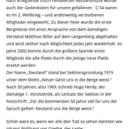
nach Kriegsende frisch renovierten Neulandhütte wurde
auch der Gedenkstein für unsere gefallenen ¨C 54 waren
es im 2. Weltkrieg – und anderweitig verstorbenen
Mitglieder eingeweiht. Zu dieser Feier wurde die erste
Bergmesse mit einer Ansprache von dem damaligen
Vorstand Matthias Biller auf dem Längenberg abgehalten
und wird seither nach Möglichkeit jedes Jahr wiederholt. Im
Jahre 2002 konnte durch die größere Spende eines
Mitglieds die alte Platte durch die jetzige neue Platte
ersetzt werden.
Der Name „Neuland“ stand bei Sektionsgründung 1919
unter dem Motto „Neuer Geist uns in die Berge weist.“
Nach 50 Jahren, also 1969, schrieb Hugo Herdy, der
damalige 1. Vorsitzende, als Leitsatz der Sektion in der
Festschrift: „Für die kommenden 50 Jahre soll für uns der
Spruch gelten: Neuland uns die Berge weist.“
Schön wäre es, wenn wir alle den Tod so sehen könnten wie
Johann Wolfgang von Goethe, der sagte: