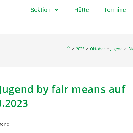
Sektion
Hütte
Termine
>
2023
>
Oktober
>
Jugend
>
Bi
 Jugend by fair means auf
0.2023
gend