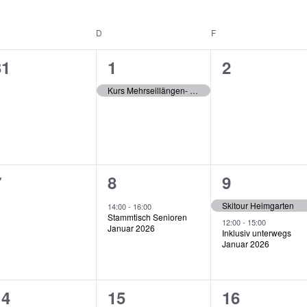
D
F
0
1
0
31
1
2
V
V
V
Kurs Mehrseillängen- und Alpinklettern
e
e
e
r
r
a
a
a
0
1
2
7
8
9
n
n
n
V
V
V
s
s
s
Skitour Heimgarten
14:00
-
16:00
Stammtisch Senioren
e
e
e
12:00
-
15:00
t
t
Januar 2026
Inklusiv unterwegs
Januar 2026
r
r
a
a
a
a
a
a
l
l
0
1
0
14
15
16
n
n
n
t
t