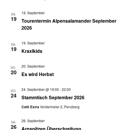
19. September
SA.
19
Tourentermin Alpensalamander September
2026
19. September
SA.
19
Kraxlkids
20. September
SO.
20
Es wird Herbst
24. September @ 19:00
-
22:00
DO.
24
Stammtisch September 2026
Café Extra
Vordermeier 2, Penzberg
26. September
SA.
26
Arnspitzen Überschreitung