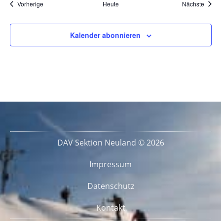
Veranstaltungen
Veran
Vorherige
Heute
Nächste
Kalender abonnieren
DAV Sektion Neuland © 2026
Impressum
Datenschutz
Kontakt