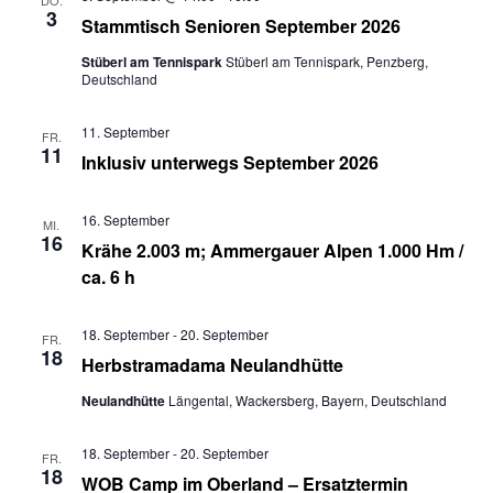
DO.
o
3
Stammtisch Senioren September 2026
n
Stüberl am Tennispark
Stüberl am Tennispark, Penzberg,
Deutschland
11. September
FR.
11
Inklusiv unterwegs September 2026
16. September
MI.
16
Krähe 2.003 m; Ammergauer Alpen 1.000 Hm /
ca. 6 h
18. September
-
20. September
FR.
18
Herbstramadama Neulandhütte
Neulandhütte
Längental, Wackersberg, Bayern, Deutschland
18. September
-
20. September
FR.
18
WOB Camp im Oberland – Ersatztermin