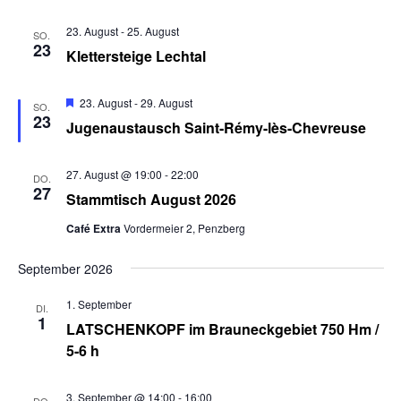
A
v
n
23. August
-
25. August
SO.
i
23
s
Klettersteige Lechtal
g
i
a
c
H
23. August
-
29. August
SO.
t
h
e
23
Jugenaustausch Saint-Rémy-lès-Chevreuse
r
t
i
v
o
e
o
r
27. August @ 19:00
-
22:00
DO.
n
g
n
27
Stammtisch August 2026
e
-
h
N
Café Extra
Vordermeier 2, Penzberg
o
b
a
e
September 2026
v
n
i
1. September
DI.
g
1
LATSCHENKOPF im Brauneckgebiet 750 Hm /
a
5-6 h
t
i
3. September @ 14:00
-
16:00