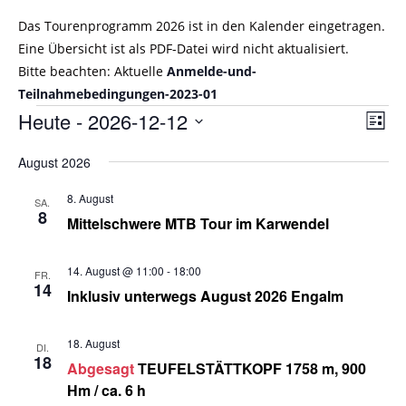
Das Tourenprogramm 2026 ist in den Kalender eingetragen.
Eine Übersicht ist als PDF-Datei wird nicht aktualisiert.
Bitte beachten: Aktuelle
Anmelde-und-
Teilnahmebedingungen-2023-01
Heute
 - 
2026-12-12
A
V
L
e
n
i
D
r
August 2026
s
s
a
t
a
t
i
e
8. August
SA.
n
u
8
c
Mittelschwere MTB Tour im Karwendel
s
m
h
t
w
t
14. August @ 11:00
-
18:00
a
FR.
ä
14
e
Inklusiv unterwegs August 2026 Engalm
l
h
n
t
l
u
18. August
-
DI.
e
18
n
Abgesagt
TEUFELSTÄTTKOPF 1758 m, 900
N
n
g
Hm / ca. 6 h
a
.