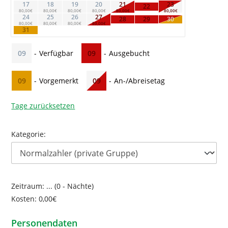
17
18
19
20
21
23
22
80,00€
80,00€
80,00€
80,00€
80,00€
80,00€
24
25
26
27
28
29
30
80,00€
80,00€
80,00€
80,00€
31
-
Verfügbar
-
Ausgebucht
09
09
-
Vorgemerkt
-
An-/Abreisetag
09
09
Tage zurücksetzen
Kategorie:
Zeitraum:
...
(
0
- Nächte)
Kosten:
0,00
€
Personendaten