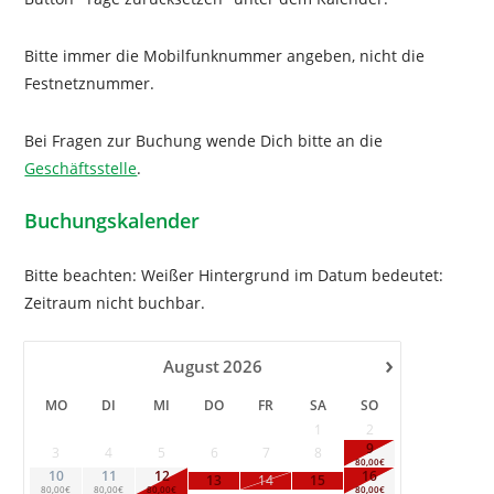
Bitte immer die Mobilfunknummer angeben, nicht die
Festnetznummer.
Bei Fragen zur Buchung wende Dich bitte an die
Geschäftsstelle
.
Buchungskalender
Bitte beachten: Weißer Hintergrund im Datum bedeutet:
Zeitraum nicht buchbar.
›
August
2026
MO
DI
MI
DO
FR
SA
SO
1
2
9
3
4
5
6
7
8
80,00€
10
11
12
16
13
14
15
80,00€
80,00€
80,00€
80,00€